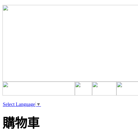
Select Language
▼
購物車