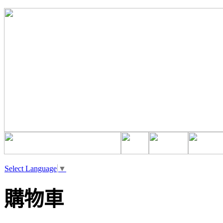
Select Language
▼
購物車