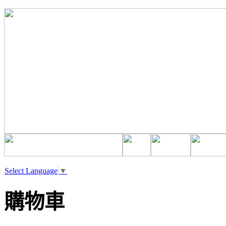
Select Language
▼
購物車