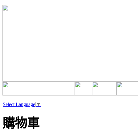
Select Language
▼
購物車