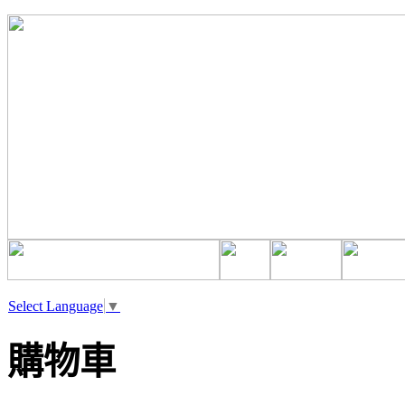
Select Language
▼
購物車