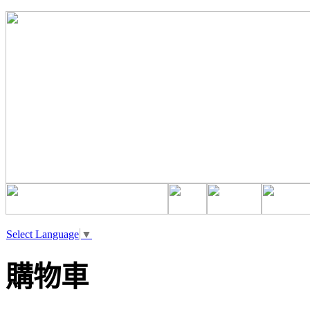
Select Language
▼
購物車