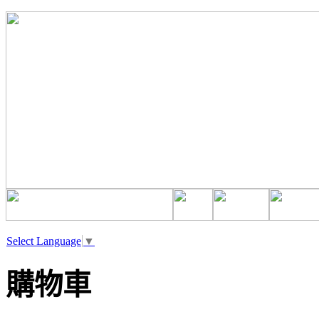
Select Language
▼
購物車