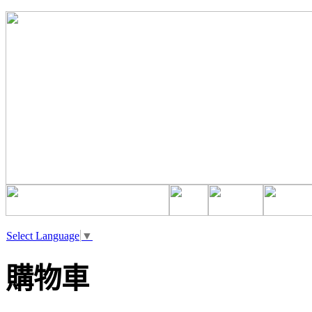
Select Language
▼
購物車