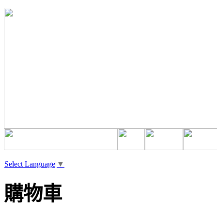
Select Language
▼
購物車