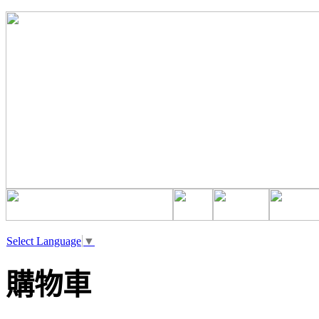
Select Language
▼
購物車