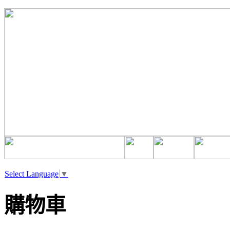
Select Language
▼
購物車