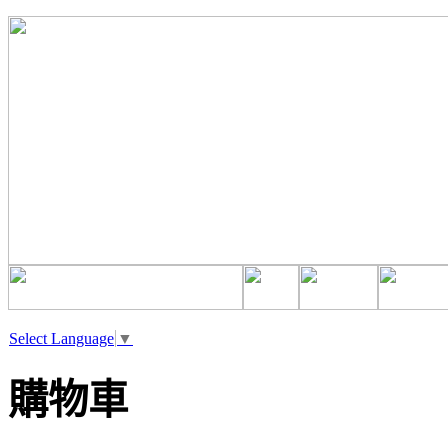
Select Language
▼
購物車