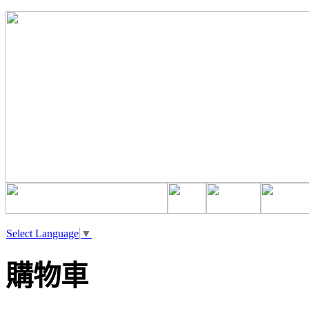
Select Language
▼
購物車