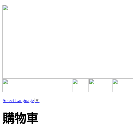
Select Language
▼
購物車