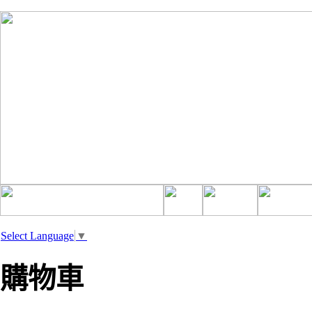
Select Language
▼
購物車