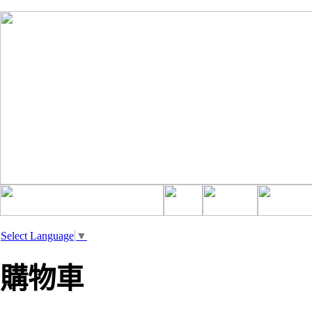
Select Language
▼
購物車