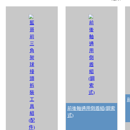
前後軸通用倒盾組(鋼索
式)